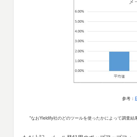
参考：
E
*なおYieldify社のどのツールを使ったかによって調
ただ上記、メール登録用のポップアップフォ